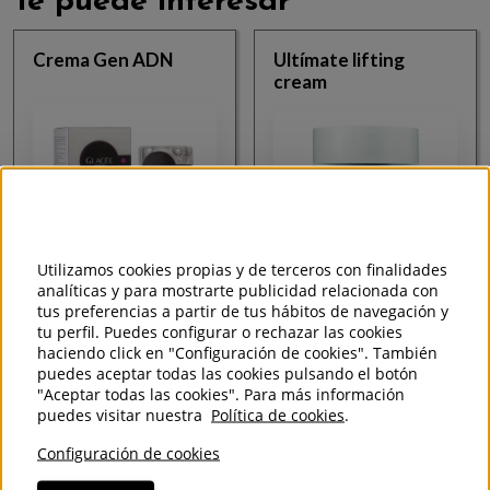
Te puede interesar
Crema Gen ADN
Ultímate lifting
cream
Utilizamos cookies propias y de terceros con finalidades
analíticas y para mostrarte publicidad relacionada con
89,63€
tus preferencias a partir de tus hábitos de navegación y
90€
tu perfil. Puedes configurar o rechazar las cookies
Ver más
haciendo click en "Configuración de cookies". También
Ver más
puedes aceptar todas las cookies pulsando el botón
"Aceptar todas las cookies". Para más información
puedes visitar nuestra
Política de cookies
.
Cleansing oil Aceite
Configuración de cookies
de Higiene Facial