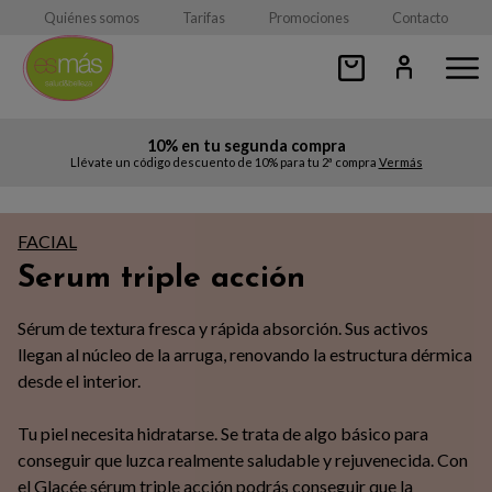
Quiénes somos
Tarifas
Promociones
Contacto
10% en tu segunda compra
s
Llévate un código descuento de 10% para tu 2ª compra
Vermás
Cons
FACIAL
Serum triple acción
Sérum de textura fresca y rápida absorción. Sus activos
llegan al núcleo de la arruga, renovando la estructura dérmica
desde el interior.
Tu piel necesita hidratarse. Se trata de algo básico para
conseguir que luzca realmente saludable y rejuvenecida. Con
el Glacée sérum triple acción podrás conseguir que la