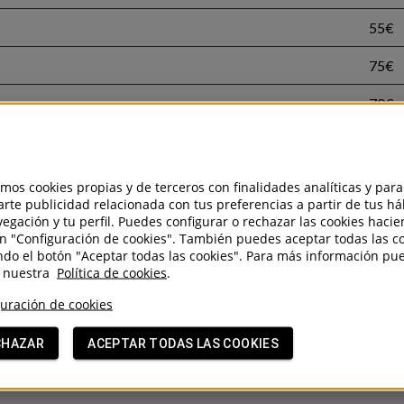
55€
75€
70€
nción
95€
cuencia
95€
amos cookies propias y de terceros con finalidades analíticas y para
rte publicidad relacionada con tus preferencias a partir de tus há
ecuencia+ Micropunción
115€
egación y tu perfil. Puedes configurar o rechazar las cookies haci
en "Configuración de cookies". También puedes aceptar todas las c
do el botón "Aceptar todas las cookies". Para más información pu
r nuestra
Política de cookies
.
Pide tu cita
947 061 234
WHATSAPP
uración de cookies
CHAZAR
ACEPTAR TODAS LAS COOKIES