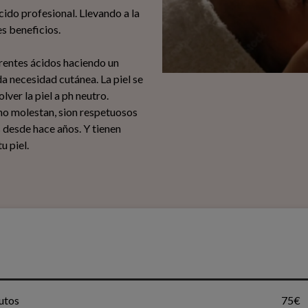
cido profesional. Llevando a la
es beneficios.
rentes ácidos haciendo un
da necesidad cutánea. La piel se
lver la piel a ph neutro.
no molestan, sion respetuosos
 desde hace años. Y tienen
u piel.
nutos
75€