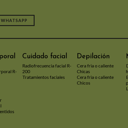
WHATSAPP
poral
Cuidado facial
Depilación
Radiofrecuencia facial R-
Cera fria o caliente
rporal R-
200
Chicas
h
Tratamientos faciales
Cera fria o caliente
Chicos
L
r
l
sentidos