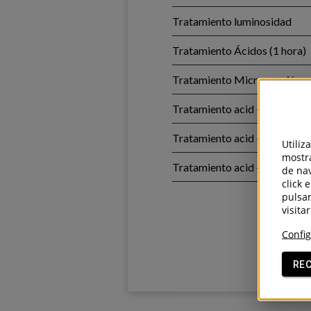
Tratamiento luminosidad
Tratamiento Ácidos (1 hora)
Tratamiento Micropunción
Tratamiento acid + Micropu
Tratamiento acid + Radiofre
Utiliz
mostra
Tratamiento acid + Radiofr
de nav
click 
pulsan
visita
Config
RE